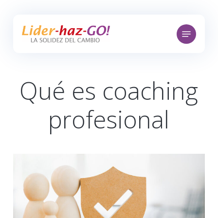
Skip
to
Menu
main
content
Qué es coaching
profesional